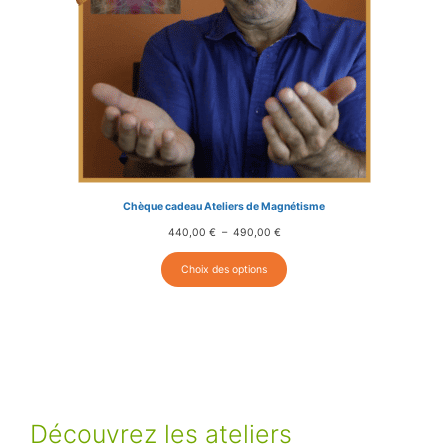
Chèque cadeau Ateliers de Magnétisme
Plage
440,00
€
–
490,00
€
de
prix :
Choix des options
440,00 €
à
490,00 €
Découvrez les ateliers