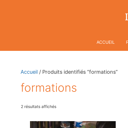
Aller
au
contenu
ACCUEIL
Accueil
/ Produits identifiés “formations”
formations
Trié
2 résultats affichés
par
popularité
Ce