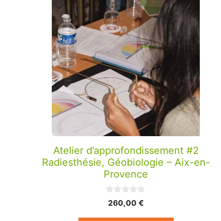
produit
a
plusieurs
variations.
Les
options
peuvent
être
choisies
sur
la
Atelier d’approfondissement #2
page
Radiesthésie, Géobiologie – Aix-en-
du
Provence
produit
0
260,00
€
s
u